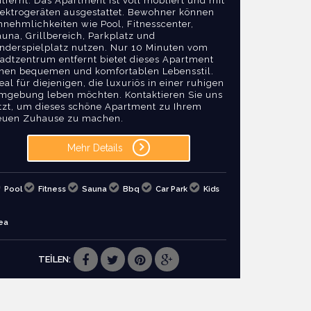
tfernt. Das Apartment ist voll möbliert und mit
lektrogeräten ausgestattet. Bewohner können
nnehmlichkeiten wie Pool, Fitnesscenter,
una, Grillbereich, Parkplatz und
inderspielplatz nutzen. Nur 10 Minuten vom
tadtzentrum entfernt bietet dieses Apartment
inen bequemen und komfortablen Lebensstil.
eal für diejenigen, die luxuriös in einer ruhigen
mgebung leben möchten. Kontaktieren Sie uns
etzt, um dieses schöne Apartment zu Ihrem
euen Zuhause zu machen.
Mehr Details
Pool
Fitness
Sauna
Bbq
Car Park
Kids
ea
TEİLEN: