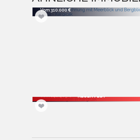
Vom 310.000
RESERVED!
Vom 142.489