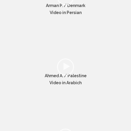
Arman P. / Denmark
Video in Persian
Ahmed A. / Palestine
Video in Arabich