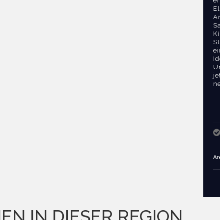
en
E
A
Sa
K
S
e
Id
U
j
n
Ar
EN IN DIESER REGION