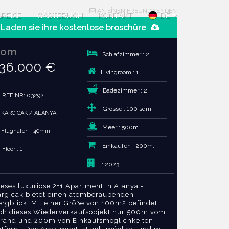
AN EİNEN FREUND SENDEN
REISE
GÄSTEBUCH
KONTAKT
DE
Laden sie ihre kostenlose broschüre
Vom
Schlafzimmer : 2
36.000 €
Livingroom : 1
Badezimmer : 2
REF NR: 03292
Grösse : 100 sqm
KARGICAK / ALANYA
Meer : 500m.
Flughafen : 40min
Einkaufen : 200m.
Floor : 1
: 2023
ieses luxuriöse 2+1 Apartment in Alanya -
argicak bietet einen atemberaubenden
ergblick. Mit einer Größe von 100m2 befindet
ich dieses Wiederverkaufsobjekt nur 500m vom
trand und 200m von Einkaufsmöglichkeiten