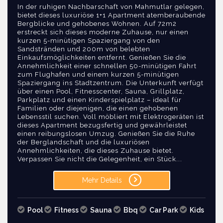
In der ruhigen Nachbarschaft von Mahmutlar gelegen,
bietet dieses luxuriöse 1+1 Apartment atemberaubende
Bergblicke und gehobenes Wohnen. Auf 72m2
erstreckt sich dieses moderne Zuhause, nur einen
kurzen 5-minütigen Spaziergang von den
Sandstränden und 200m von belebten
Einkaufsmöglichkeiten entfernt. Genießen Sie die
Annehmlichkeit einer schnellen 50-minütigen Fahrt
zum Flughafen und einem kurzen 5-minütigen
Spaziergang ins Stadtzentrum. Die Unterkunft verfügt
über einen Pool, Fitnesscenter, Sauna, Grillplatz,
Parkplatz und einen Kinderspielplatz – ideal für
Familien oder diejenigen, die einen gehobenen
Lebensstil suchen. Voll möbliert mit Elektrogeräten ist
dieses Apartment bezugsfertig und gewährleistet
einen reibungslosen Umzug. Genießen Sie die Ruhe
der Berglandschaft und die luxuriösen
Annehmlichkeiten, die dieses Zuhause bietet.
Verpassen Sie nicht die Gelegenheit, ein Stück...
Mehr Details
Pool
Fitness
Sauna
Bbq
Car Park
Kids