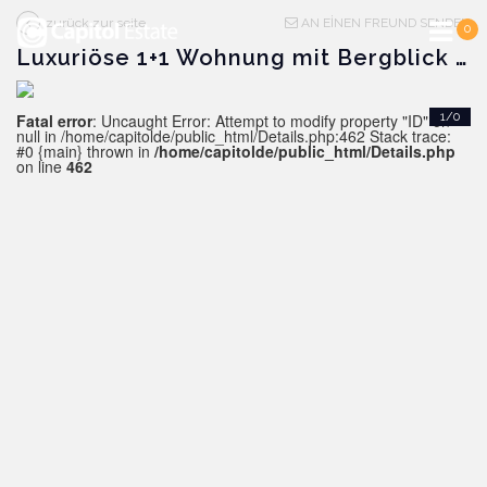
zurück zur seite
AN EİNEN FREUND SENDEN
0
Luxuriöse 1+1 Wohnung mit Bergblick in Demirtas, Alanya
Fatal error
: Uncaught Error: Attempt to modify property "ID" on
1/0
null in /home/capitolde/public_html/Details.php:462 Stack trace:
#0 {main} thrown in
/home/capitolde/public_html/Details.php
on line
462