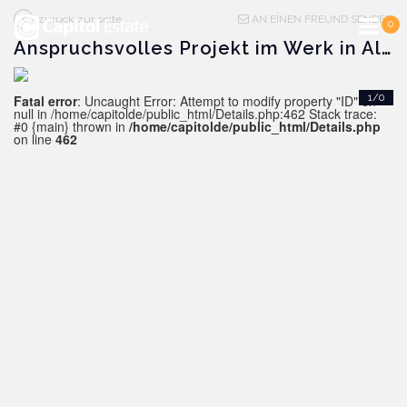
zurück zur seite
AN EİNEN FREUND SENDEN
0
Anspruchsvolles Projekt im Werk in Alanya
Fatal error
: Uncaught Error: Attempt to modify property "ID" on
1/0
null in /home/capitolde/public_html/Details.php:462 Stack trace:
#0 {main} thrown in
/home/capitolde/public_html/Details.php
on line
462